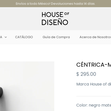
Envíos a todo México! Devoluciones hasta 14 días.
EA
CATÁLOGO
Guía de Compra
Acerca de Nosotro
CÉNTRICA-
$ 295.00
Marca
House of d
Color: negro mat