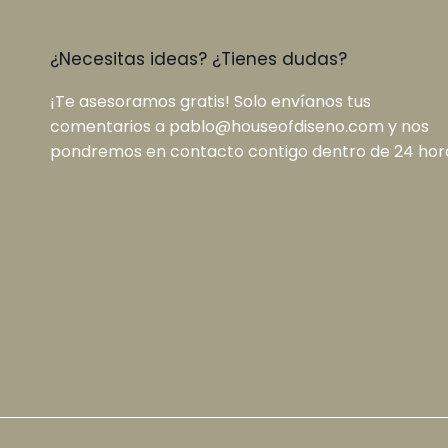
¿Necesitas ideas? ¿Tienes dudas?
¡Te asesoramos gratis! Solo envíanos tus
comentarios a pablo@houseofdiseno.com y nos
pondremos en contacto contigo dentro de 24 hor