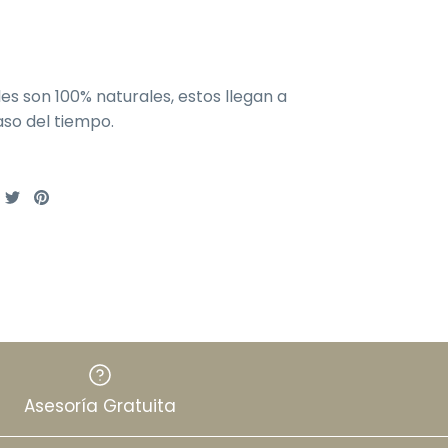
es son 100% naturales, estos llegan a
so del tiempo.
ompartir
Tuitear
Hacer
pin
Asesoría Gratuita