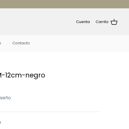
Cuenta
Carrito
s
Contacto
M-12cm-negro
iseño
e